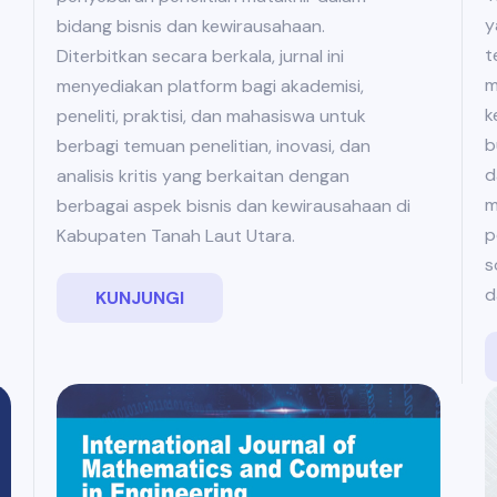
y
bidang bisnis dan kewirausahaan.
t
Diterbitkan secara berkala, jurnal ini
m
menyediakan platform bagi akademisi,
k
peneliti, praktisi, dan mahasiswa untuk
b
berbagi temuan penelitian, inovasi, dan
d
analisis kritis yang berkaitan dengan
m
berbagai aspek bisnis dan kewirausahaan di
p
Kabupaten Tanah Laut Utara.
s
d
KUNJUNGI