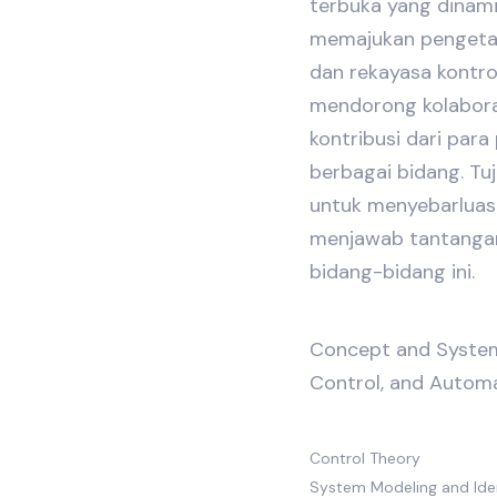
terbuka yang dinamis
memajukan pengetahu
dan rekayasa kontro
mendorong kolabora
kontribusi dari para p
berbagai bidang. Tu
untuk menyebarluask
menjawab tantangan 
bidang-bidang ini.
Concept and System
Control, and Automa
Control Theory
System Modeling and Iden