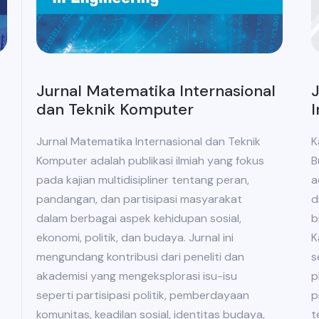
J
Jurnal Matematika Internasional
I
dan Teknik Komputer
K
Jurnal Matematika Internasional dan Teknik
B
Komputer adalah publikasi ilmiah yang fokus
a
pada kajian multidisipliner tentang peran,
d
pandangan, dan partisipasi masyarakat
b
dalam berbagai aspek kehidupan sosial,
K
ekonomi, politik, dan budaya. Jurnal ini
s
mengundang kontribusi dari peneliti dan
p
akademisi yang mengeksplorasi isu-isu
p
seperti partisipasi politik, pemberdayaan
t
komunitas, keadilan sosial, identitas budaya,