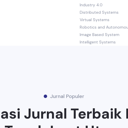
Industry 4.0
Distributed Systems
Virtual Systems
Robotics and Autonomo
Image Based System
Intelligent Systems
Jurnal Populer
si Jurnal Terbaik